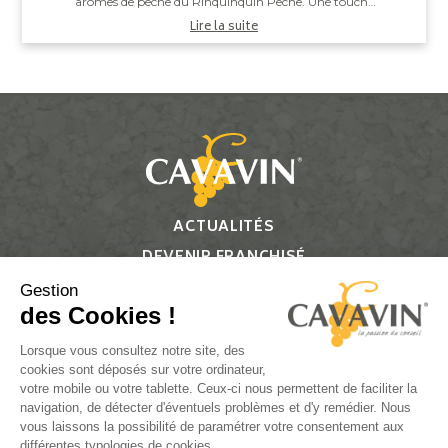
arômes de pêche du Rinquinquin Pêche. Une touche
d'eau pétillante vient apporter légèreté et v...
Lire la suite
ACTUALITÉS
DEVENIR FRANCHISÉ
CONTACT
Gestion
des Cookies !
Suivez-nous
Lorsque vous consultez notre site, des
cookies sont déposés sur votre ordinateur,
votre mobile ou votre tablette. Ceux-ci nous permettent de faciliter la
navigation, de détecter d'éventuels problèmes et d'y remédier. Nous
vous laissons la possibilité de paramétrer votre consentement aux
L’ABUS D’ALCOOL EST DANGEREUX POUR LA SANTÉ, À
différentes typologies de cookies.