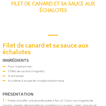
FILET DE CANARD ET SA SAUCE AUX
ÉCHALOTES
Filet de canard et sa sauce aux
échalotes
INGRÉDIENTS
Pour 6 personnes :
3 filets de canard (magrets)
12 échalotes
6 cuillères à soupe de vinaigre balsamique
PRÉSENTATION
1
Faites chauffer une grande poêle à feu vif. Dans vos magrets de
canard, réalisez des entailles en croisillons sur la peau. Salez, poivrez et