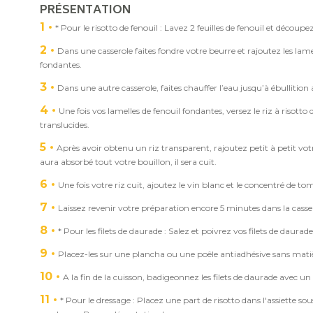
PRÉSENTATION
1
* Pour le risotto de fenouil : Lavez 2 feuilles de fenouil et découpe
2
Dans une casserole faites fondre votre beurre et rajoutez les lamell
fondantes.
3
Dans une autre casserole, faites chauffer l’eau jusqu’à ébullitio
4
Une fois vos lamelles de fenouil fondantes, versez le riz à risotto
translucides.
5
Après avoir obtenu un riz transparent, rajoutez petit à petit votr
aura absorbé tout votre bouillon, il sera cuit.
6
Une fois votre riz cuit, ajoutez le vin blanc et le concentré de to
7
Laissez revenir votre préparation encore 5 minutes dans la casse
8
* Pour les filets de daurade : Salez et poivrez vos filets de daurade
9
Placez-les sur une plancha ou une poêle antiadhésive sans matièr
10
A la fin de la cuisson, badigeonnez les filets de daurade avec un 
11
* Pour le dressage : Placez une part de risotto dans l'assiette s