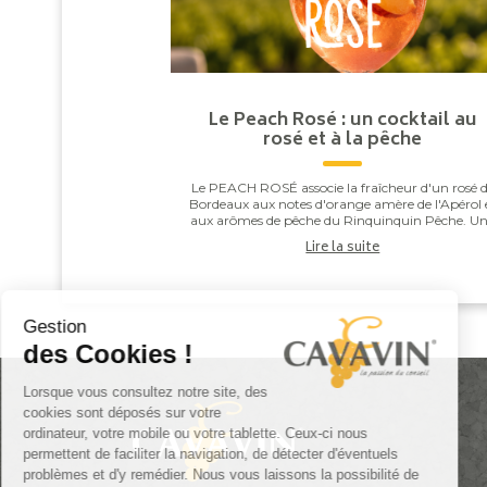
Le Peach Rosé : un cocktail au
rosé et à la pêche
Le PEACH ROSÉ associe la fraîcheur d'un rosé 
Bordeaux aux notes d'orange amère de l'Apérol 
aux arômes de pêche du Rinquinquin Pêche. U
touche d'eau pétillante vient apporter légèreté 
Lire la suite
v...
Gestion
des Cookies !
Lorsque vous consultez notre site, des
cookies sont déposés sur votre
ordinateur, votre mobile ou votre tablette. Ceux-ci nous
permettent de faciliter la navigation, de détecter d'éventuels
problèmes et d'y remédier. Nous vous laissons la possibilité de