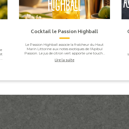
Cocktail le Passion Highball
Le Passion Highball associe la fraîcheur du Haut
Marin Littorine aux notes exotiques de l'Apibul
de
Passion. Le jus de citron vert apporte une touche
et
de vivacité qui équilibre l'ensemble, pour un co...
ne
Lire la suite
et
c