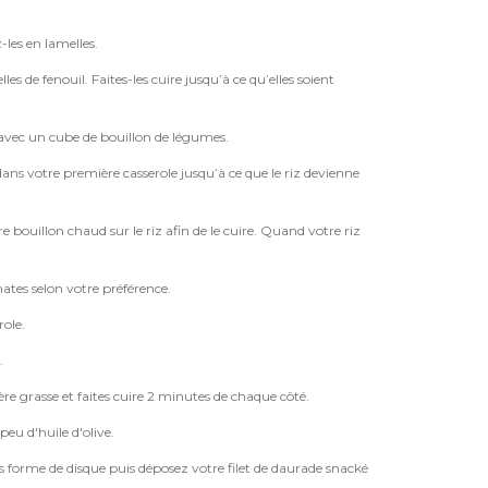
z-les en lamelles.
es de fenouil. Faites-les cuire jusqu’à ce qu’elles soient
n avec un cube de bouillon de légumes.
 dans votre première casserole jusqu’à ce que le riz devienne
e bouillon chaud sur le riz afin de le cuire. Quand votre riz
mates selon votre préférence.
role.
.
e grasse et faites cuire 2 minutes de chaque côté.
peu d'huile d'olive.
ous forme de disque puis déposez votre filet de daurade snacké