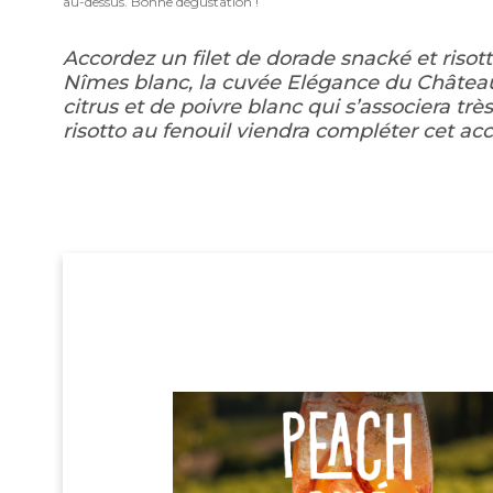
au-dessus. Bonne dégustation !
Accordez un filet de dorade snacké et risot
Nîmes blanc, la cuvée Elégance du Château
citrus et de poivre blanc qui s’associera trè
risotto au fenouil viendra compléter cet a