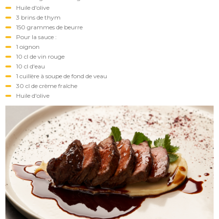
Huile d'olive
3 brins de thym
150 grammes de beurre
Pour la sauce :
1 oignon
10 cl de vin rouge
10 cl d'eau
1 cuillère à soupe de fond de veau
30 cl de crème fraîche
Huile d'olive