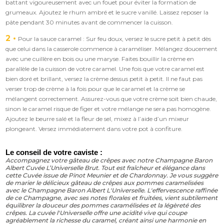
battant vigoureusement avec un fouet pour éviter la formation de
grumeaux. Ajoutez le rhum ambré et le sucre vanillé. Laissez reposer la
pâte pendant 30 minutes avant de commencer la cuisson.
2
Pour la sauce caramel : Sur feu doux, versez le sucre petit à petit dès
que celui dans la casserole commence à caraméliser. Mélangez doucement
avec une cuillère en bois ou une maryse. Faites bouillir la crème en
parallèle de la cuisson de votre caramel. Une fois que votre caramel est
bien doré et brillant, versez la crème dessus petit à petit. Il ne faut pas
verser trop de crème à la fois pour que le caramel et la crème se
mélangent correctement. Assurez-vous que votre crème soit bien chaude,
sinon le caramel risque de figer et votre mélange ne sera pas homogène.
Ajoutez le beurre salé et la fleur de sel, mixez à l’aide d’un mixeur
plongeant. Versez immédiatement dans votre pot à confiture.
Le conseil de votre caviste :
Accompagnez votre gâteau de crêpes avec notre Champagne Baron
Albert Cuvée L’Universelle Brut. Tout est fraîcheur et élégance dans
cette Cuvée issue de Pinot Meunier et de Chardonnay. Je vous suggère
de marier le délicieux gâteau de crêpes aux pommes caramelisées
avec le Champagne Baron Albert L'Universelle. L'effervescence raffinée
de ce Champagne, avec ses notes florales et fruitées, vient subtilement
équilibrer la douceur des pommes caramélisées et la légèreté des
crêpes. La cuvée l'Universelle offre une acidité vive qui coupe
agréablement la richesse du caramel, créant ainsi une harmonie en