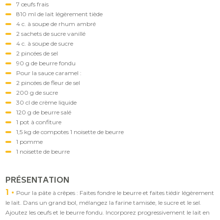
7 œufs frais
810 ml de lait légèrement tiède
4 c. à soupe de rhum ambré
2 sachets de sucre vanillé
4 c. à soupe de sucre
2 pincées de sel
90 g de beurre fondu
Pour la sauce caramel :
2 pincées de fleur de sel
200 g de sucre
30 cl de crème liquide
120 g de beurre salé
1 pot à confiture
1,5 kg de compotes 1 noisette de beurre
1 pomme
1 noisette de beurre
PRÉSENTATION
1
Pour la pâte à crêpes : Faites fondre le beurre et faites tiédir légèrement
le lait. Dans un grand bol, mélangez la farine tamisée, le sucre et le sel.
Ajoutez les œufs et le beurre fondu. Incorporez progressivement le lait en