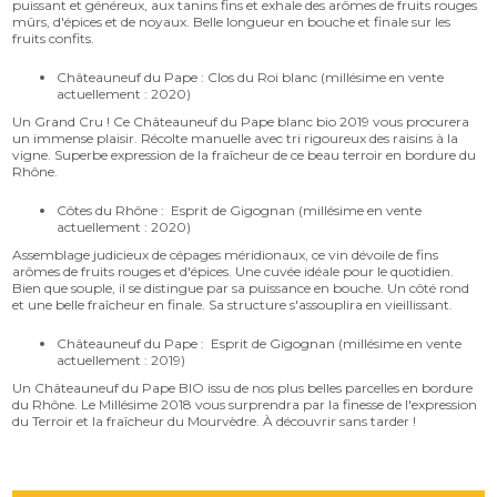
puissant et généreux, aux tanins fins et exhale des arômes de fruits rouges
mûrs, d'épices et de noyaux. Belle longueur en bouche et finale sur les
fruits confits.
Châteauneuf du Pape : Clos du Roi blanc (millésime en vente
actuellement : 2020)
Un Grand Cru ! Ce Châteauneuf du Pape blanc bio 2019 vous procurera
un immense plaisir. Récolte manuelle avec tri rigoureux des raisins à la
vigne. Superbe expression de la fraîcheur de ce beau terroir en bordure du
Rhône.
Côtes du Rhône : Esprit de Gigognan (millésime en vente
actuellement : 2020)
Assemblage judicieux de cépages méridionaux, ce vin dévoile de fins
arômes de fruits rouges et d'épices. Une cuvée idéale pour le quotidien.
Bien que souple, il se distingue par sa puissance en bouche. Un côté rond
et une belle fraîcheur en finale. Sa structure s'assouplira en vieillissant.
Châteauneuf du Pape : Esprit de Gigognan (millésime en vente
actuellement : 2019)
Un Châteauneuf du Pape BIO issu de nos plus belles parcelles en bordure
du Rhône. Le Millésime 2018 vous surprendra par la finesse de l'expression
du Terroir et la fraîcheur du Mourvèdre. À découvrir sans tarder !