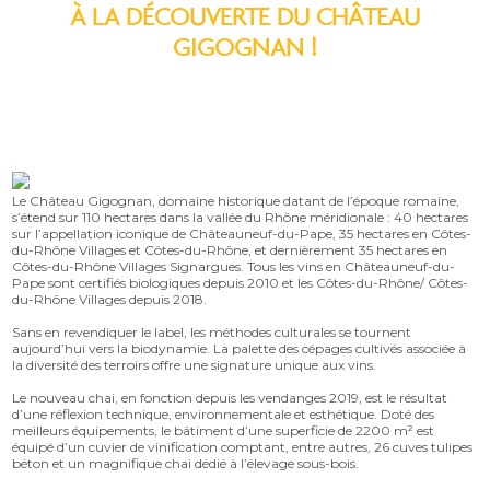
À LA DÉCOUVERTE DU CHÂTEAU
GIGOGNAN !
Le Château Gigognan, domaine historique datant de l’époque romaine,
s’étend sur 110 hectares dans la vallée du Rhône méridionale : 40 hectares
sur l’appellation iconique de Châteauneuf-du-Pape, 35 hectares en Côtes-
du-Rhône Villages et Côtes-du-Rhône, et dernièrement 35 hectares en
Côtes-du-Rhône Villages Signargues. Tous les vins en Châteauneuf-du-
Pape sont certifiés biologiques depuis 2010 et les Côtes-du-Rhône/ Côtes-
du-Rhône Villages depuis 2018.
Sans en revendiquer le label, les méthodes culturales se tournent
aujourd’hui vers la biodynamie. La palette des cépages cultivés associée à
la diversité des terroirs offre une signature unique aux vins.
Le nouveau chai, en fonction depuis les vendanges 2019, est le résultat
d’une réflexion technique, environnementale et esthétique. Doté des
meilleurs équipements, le bâtiment d’une superficie de 2200 m² est
équipé d’un cuvier de vinification comptant, entre autres, 26 cuves tulipes
béton et un magnifique chai dédié à l’élevage sous-bois.