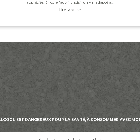
s
appréciée. Encore faut-il choisir un vin adapté au
repas. Entre les saucisses grillées, les brochettes,...
Lire la suite
’ALCOOL EST DANGEREUX POUR LA SANTÉ, À CONSOMMER AVEC MO
dentialité, en garantissant la conformité avec les réglementations. Personnal