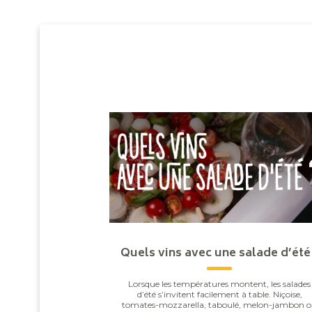
Quels vins avec une salade d’été
Lorsque les températures montent, les salades
d’été s’invitent facilement à table. Niçoise,
tomates-mozzarella, taboulé, melon-jambon 