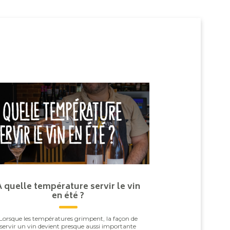
À quelle température servir le vin
en été ?
Lorsque les températures grimpent, la façon de
servir un vin devient presque aussi importante