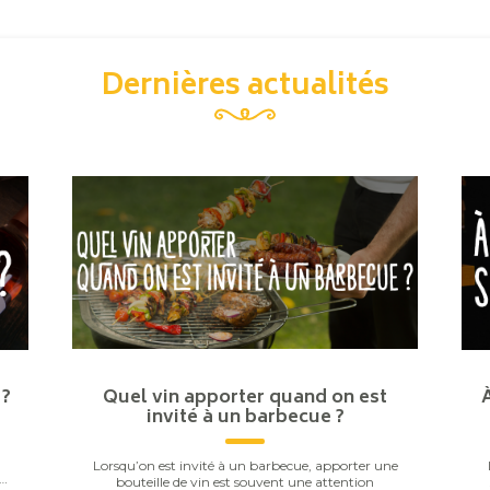
Dernières actualités
 ?
Quel vin apporter quand on est
invité à un barbecue ?
Lorsqu’on est invité à un barbecue, apporter une
ou
bouteille de vin est souvent une attention