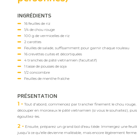
INGRÉDIENTS
16 feuilles de riz
1/4 de chou rouge
100 g de vermicelles de riz
2 carottes
Feuilles de salade, suffisamment pour garnir chaque rouleau
16 crevettes cuites et décortiquées
4 tranches de pâté vietnamien (facultatif)
1 tasse de pousses de soja
1/2 concombre
Feuilles de menthe fraîche
PRÉSENTATION
1
Tout d'abord, commencez par trancher finement le chou rouge, co
découper en morceaux le pâté vietnamien (si vous le souhaitez), puis 
égouttez-les.
2
Ensuite, préparez un grand bol d'eau tiède. Immergez une feuille
jusqu'à ce qu'elle devienne malléable, mais encore légèrement ferme