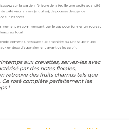
isposez sur la partie inférieure de la feuille une petite quantité
 de pâté vietnamien (si utilisé), de pousses de soja, de
e sur les côtés.
ulez fermement en commençant par le bas pour former un rouleau.
leaux au total.
au choix, comme une sauce aux arachides ou une sauce nuoc
aux en deux diagonalement avant de les servir.
rintemps aux crevettes, servez-les avec
ctérisé par des notes florales,
n retrouve des fruits charnus tels que
he. Ce rosé complète parfaitement les
ps !