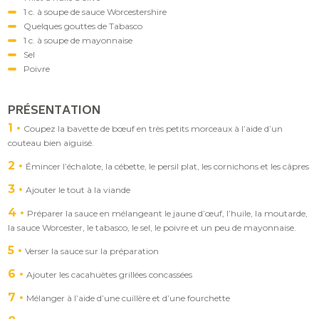
1 c. à soupe de sauce Worcestershire
Quelques gouttes de Tabasco
1 c. à soupe de mayonnaise
Sel
Poivre
PRÉSENTATION
1
Coupez la bavette de bœuf en très petits morceaux à l’aide d’un
couteau bien aiguisé.
2
Émincer l’échalote, la cébette, le persil plat, les cornichons et les câpres
3
Ajouter le tout à la viande
4
Préparer la sauce en mélangeant le jaune d’œuf, l’huile, la moutarde,
la sauce Worcester, le tabasco, le sel, le poivre et un peu de mayonnaise.
5
Verser la sauce sur la préparation
6
Ajouter les cacahuètes grillées concassées
7
Mélanger à l’aide d’une cuillère et d’une fourchette