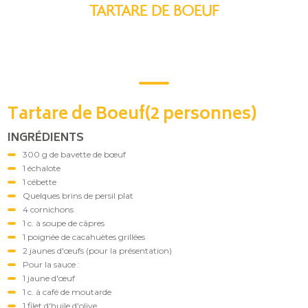
TARTARE DE BOEUF
Tartare de Boeuf(2 personnes)
INGRÉDIENTS
300 g de bavette de bœuf
1 échalote
1 cébette
Quelques brins de persil plat
4 cornichons
1 c. à soupe de câpres
1 poignée de cacahuètes grillées
2 jaunes d'œufs (pour la présentation)
Pour la sauce :
1 jaune d'œuf
1 c. à café de moutarde
1 filet d'huile d'olive