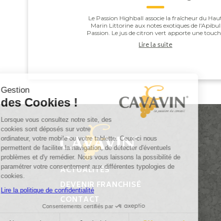
Le Passion Highball associe la fraîcheur du Hau
Marin Littorine aux notes exotiques de l'Apibul
Passion. Le jus de citron vert apporte une touc
de vivacité qui équilibre l'ensemble, pour un co..
Lire la suite
Gestion
des Cookies !
Lorsque vous consultez notre site, des
cookies sont déposés sur votre
ordinateur, votre mobile ou votre tablette. Ceux-ci nous
permettent de faciliter la navigation, de détecter d'éventuels
problèmes et d'y remédier. Nous vous laissons la possibilité de
paramétrer votre consentement aux différentes typologies de
ACTUALITÉS
cookies.
DEVENIR FRANCHISÉ
Lire la politique de confidentialité
CONTACT
Consentements certifiés par