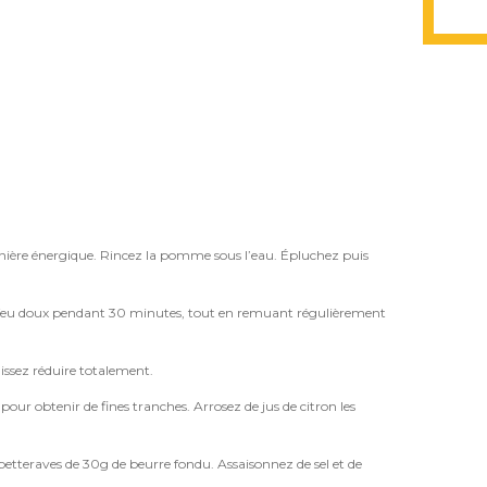
ière énergique. Rincez la pomme sous l’eau. Épluchez puis
 à feu doux pendant 30 minutes, tout en remuant régulièrement
aissez réduire totalement.
our obtenir de fines tranches. Arrosez de jus de citron les
betteraves de 30g de beurre fondu. Assaisonnez de sel et de