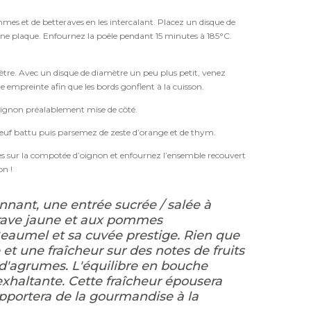
mes et de betteraves en les intercalant. Placez un disque de
 d’une plaque. Enfournez la poêle pendant 15 minutes à 185°C.
ètre. Avec un disque de diamètre un peu plus petit, venez
 empreinte afin que les bords gonflent à la cuisson.
’oignon préalablement mise de côté.
’œuf battu puis parsemez de zeste d’orange et de thym.
s sur la compotée d’oignon et enfournez l’ensemble recouvert
on !
nant, une entrée sucrée / salée à
terave jaune et aux pommes
aumel et sa cuvée prestige. Rien que
 et une fraîcheur sur des notes de fruits
 d'agrumes. L'équilibre en bouche
xhaltante. Cette fraîcheur épousera
pportera de la gourmandise à la