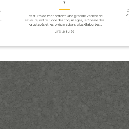
?
t
Q
d
Les fruits de mer offrent une grande variété de
he
saveurs, entre l’iode des coquillages, la finesse des
.
r
crustacés et les préparations plus élaborées
comme les gambas grillées ou les noix de Saint-J...
Lire la suite