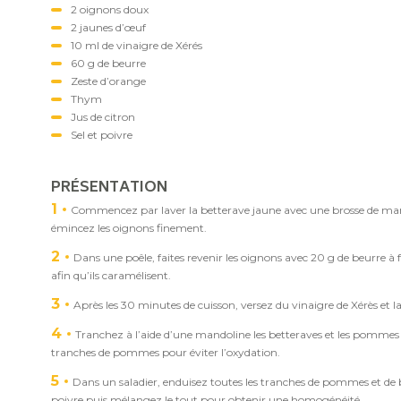
2 oignons doux
2 jaunes d’œuf
10 ml de vinaigre de Xérés
60 g de beurre
Zeste d’orange
Thym
Jus de citron
Sel et poivre
PRÉSENTATION
1
Commencez par laver la betterave jaune avec une brosse de man
émincez les oignons finement.
2
Dans une poêle, faites revenir les oignons avec 20 g de beurre
afin qu’ils caramélisent.
3
Après les 30 minutes de cuisson, versez du vinaigre de Xérès et l
4
Tranchez à l’aide d’une mandoline les betteraves et les pommes p
tranches de pommes pour éviter l’oxydation.
5
Dans un saladier, enduisez toutes les tranches de pommes et de 
poivre puis mélangez le tout pour obtenir une homogénéité.