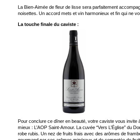
La Bien-Aimée de fleur de lisse sera parfaitement accompag
noisettes. Un accord mets et vin harmonieux et fin qui ne vou
La touche finale du caviste :
Pour conclure ce dîner en beauté, votre caviste vous invite à 
mieux : L’AOP Saint-Amour. La cuvée “Vers L’Église” du Do
robe rubis. Un nez de fruits frais avec des arômes de frambo
gourmand par ses arômes minéraux et de compotée de fruits.