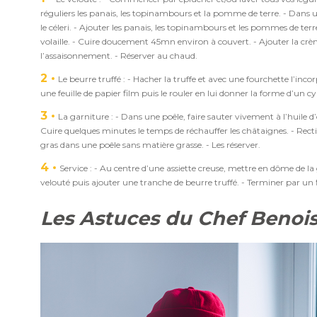
réguliers les panais, les topinambours et la pomme de terre. - Dans un
le céleri. - Ajouter les panais, les topinambours et les pommes de terre
volaille. - Cuire doucement 45mn environ à couvert. - Ajouter la crème
l’assaisonnement. - Réserver au chaud.
2
Le beurre truffé : - Hacher la truffe et avec une fourchette l’inc
une feuille de papier film puis le rouler en lui donner la forme d’un cyl
3
La garniture : - Dans une poêle, faire sauter vivement à l’huile d’ol
Cuire quelques minutes le temps de réchauffer les châtaignes. - Rectifi
gras dans une poêle sans matière grasse. - Les réserver.
4
Service : - Au centre d’une assiette creuse, mettre en dôme de la 
velouté puis ajouter une tranche de beurre truffé. - Terminer par un fi
Les Astuces du Chef Benois