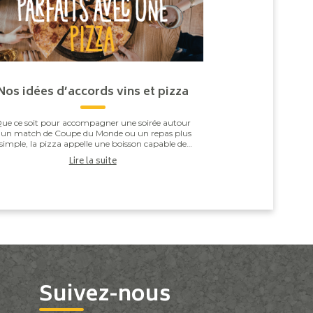
Nos idées d’accords vins et pizza
ue ce soit pour accompagner une soirée autour
’un match de Coupe du Monde ou un repas plus
simple, la pizza appelle une boisson capable de
especter l’équilibre entre la pâte, la sauce tomate,
Lire la suite
...
Suivez-nous