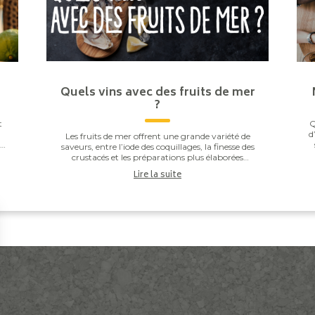
Quels vins avec des fruits de mer
?
t
Q
d
Les fruits de mer offrent une grande variété de
he
saveurs, entre l’iode des coquillages, la finesse des
.
r
crustacés et les préparations plus élaborées
comme les gambas grillées ou les noix de Saint-J...
Lire la suite