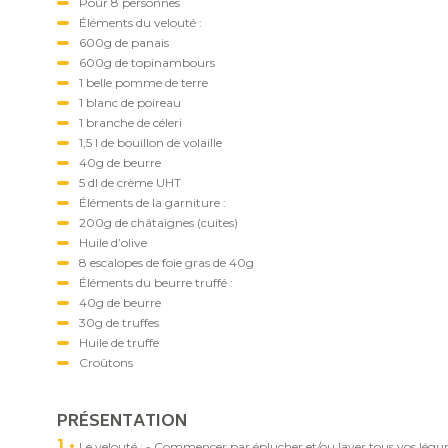
Pour 8 personnes
Éléments du velouté :
600g de panais
600g de topinambours
1 belle pomme de terre
1 blanc de poireau
1 branche de céleri
1,5 l de bouillon de volaille
40g de beurre
5 dl de crème UHT
Éléments de la garniture :
200g de châtaignes (cuites)
Huile d’olive
8 escalopes de foie gras de 40g
Éléments du beurre truffé :
40g de beurre
30g de truffes
Huile de truffe
Croûtons
PRÉSENTATION
1
Le velouté : - Commencer par éplucher et/ou laver tous vos légume